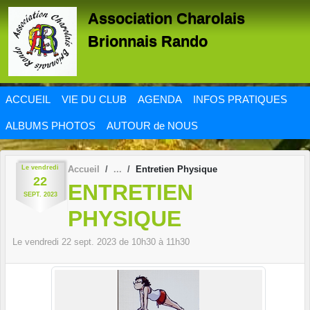
Panneau de gestion des cookies
Association Charolais
Brionnais Rando
ACCUEIL
VIE DU CLUB
AGENDA
INFOS PRATIQUES
ALBUMS PHOTOS
AUTOUR de NOUS
Le
vendredi
Accueil
Entretien Physique
22
ENTRETIEN
SEPT.
2023
PHYSIQUE
Le
vendredi
22
sept.
2023
de 10h30 à 11h30