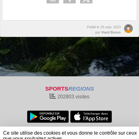
Publié le
18 sept. 2023
par
Viard Bruno
SPORTS
REGIONS
202803
visites
Charte cookies
Gestion des cookies
Ce site utilise des cookies et vous donne le contrôle sur ceux
Informations légales
Signaler un contenu inapproprié
que vous souhaitez activer