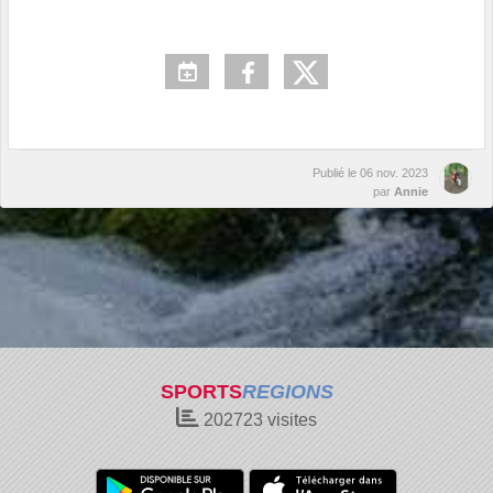
Publié le
06 nov. 2023
par
Annie
SPORTS
REGIONS
202723
visites