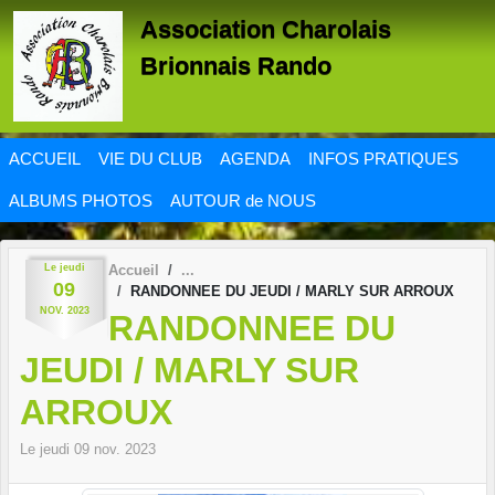
Panneau de gestion des cookies
Association Charolais
Brionnais Rando
ACCUEIL
VIE DU CLUB
AGENDA
INFOS PRATIQUES
ALBUMS PHOTOS
AUTOUR de NOUS
Le
jeudi
Accueil
09
RANDONNEE DU JEUDI / MARLY SUR ARROUX
NOV.
2023
RANDONNEE DU
JEUDI / MARLY SUR
ARROUX
Le
jeudi
09
nov.
2023