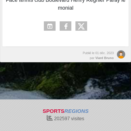
monial
Publié le
01 déc. 2023
par
Viard Bruno
SPORTS
REGIONS
202597
visites