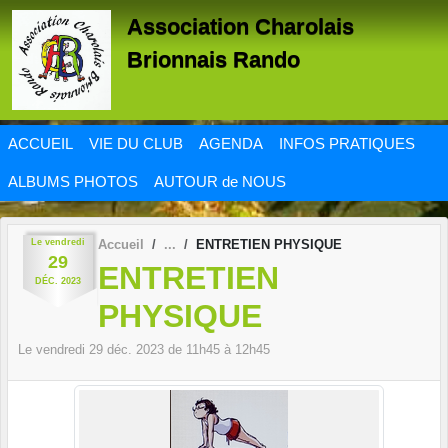
Panneau de gestion des cookies
Association Charolais
Brionnais Rando
ACCUEIL
VIE DU CLUB
AGENDA
INFOS PRATIQUES
ALBUMS PHOTOS
AUTOUR de NOUS
Le
vendredi
Accueil
ENTRETIEN PHYSIQUE
29
ENTRETIEN
DÉC.
2023
PHYSIQUE
Le
vendredi
29
déc.
2023
de 11h45 à 12h45