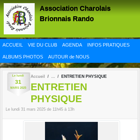
Panneau de gestion des cookies
Association Charolais
Brionnais Rando
ACCUEIL
VIE DU CLUB
AGENDA
INFOS PRATIQUES
ALBUMS PHOTOS
AUTOUR de NOUS
Le
lundi
Accueil
ENTRETIEN PHYSIQUE
31
ENTRETIEN
MARS
2025
PHYSIQUE
Le
lundi
31
mars
2025
de 11h45 à 13h