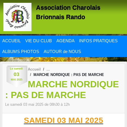
Panneau de gestion des cookies
Association Charolais
Brionnais Rando
ACCUEIL
VIE DU CLUB
AGENDA
INFOS PRATIQUES
ALBUMS PHOTOS
AUTOUR de NOUS
Le
samedi
Accueil
03
MARCHE NORDIQUE : PAS DE MARCHE
MAI
2025
MARCHE NORDIQUE
: PAS DE MARCHE
Le
samedi
03
mai
2025
de 08h30 à 12h
SAMEDI 03 MAI
2025