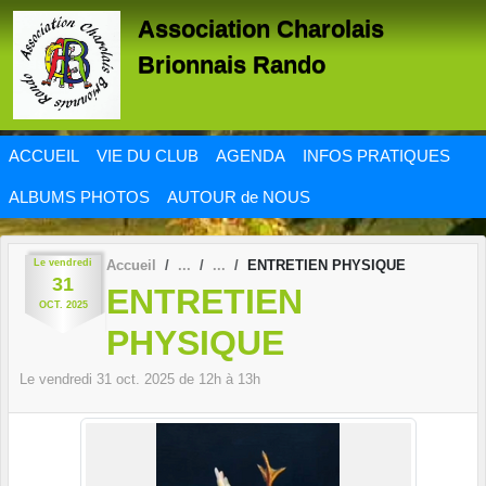
Panneau de gestion des cookies
Association Charolais
Brionnais Rando
ACCUEIL
VIE DU CLUB
AGENDA
INFOS PRATIQUES
ALBUMS PHOTOS
AUTOUR de NOUS
Le
vendredi
Accueil
ENTRETIEN PHYSIQUE
31
ENTRETIEN
OCT.
2025
PHYSIQUE
Le
vendredi
31
oct.
2025
de 12h à 13h