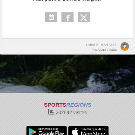
Publié le
19 oct. 2025
par
Viard Bruno
SPORTS
REGIONS
202642
visites