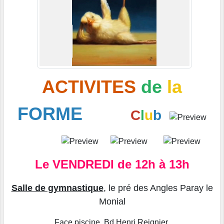
ACTIVITES
de
la
FORME
C
l
u
b
Le VENDREDI de 12h à 13h
Salle de gymnastique
, le pré des Angles Paray le
Monial
Face piscine, Bd Henri Reignier