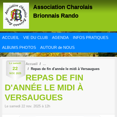
Panneau de gestion des cookies
Association Charolais
Brionnais Rando
ACCUEIL
VIE DU CLUB
AGENDA
INFOS PRATIQUES
ALBUMS PHOTOS
AUTOUR de NOUS
Le
samedi
Accueil
22
Repas de fin d'année le midi à Versaugues
NOV.
2025
REPAS DE FIN
D'ANNÉE LE MIDI À
VERSAUGUES
Le
samedi
22
nov.
2025
à 12h