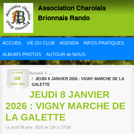
Panneau de gestion des cookies
Association Charolais
Brionnais Rando
ACCUEIL
VIE DU CLUB
AGENDA
INFOS PRATIQUES
ALBUMS PHOTOS
AUTOUR de NOUS
Le
jeudi
Accueil
08
JEUDI 8 JANVIER 2026 : VIGNY MARCHE DE LA
GALETTE
JANV.
2026
JEUDI 8 JANVIER
2026 : VIGNY MARCHE DE
LA GALETTE
Le
jeudi
08
janv.
2026
de 13h à 17h30