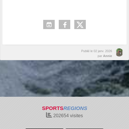
Publié le
02 janv. 2026
par
Annie
SPORTS
REGIONS
202654
visites