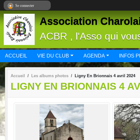
Panneau de gestion des cookies
Se connecter
Association Charola
ACBR , l'Asso qui vous 
ACCUEIL
VIE DU CLUB
AGENDA
INFOS 
Accueil
Les albums photos
Ligny En Brionnais 4 avril 2024
LIGNY EN BRIONNAIS 4 AV