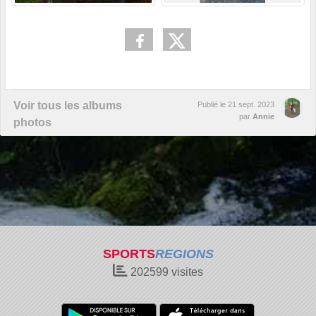
Voir tous les albums
Publié le
21 sept. 2023
par
Annie
photos
SPORTS
REGIONS
202599
visites