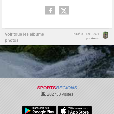
Voir tous les albums
Publié le
04 oct. 2024
par
Annie
photos
SPORTS
REGIONS
202738
visites