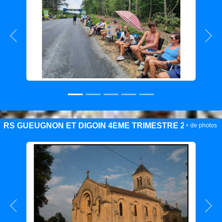
Précedent
Sui
RS GUEUGNON ET DIGOIN 4EME TRIMESTRE 2025
+ de photos
Précedent
Sui