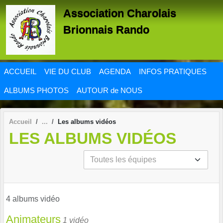
Panneau de gestion des cookies
Association Charolais
Brionnais Rando
ACCUEIL
VIE DU CLUB
AGENDA
INFOS PRATIQUES
ALBUMS PHOTOS
AUTOUR de NOUS
Accueil
Les albums vidéos
LES ALBUMS VIDÉOS
4 albums vidéo
Animateurs
1 vidéo