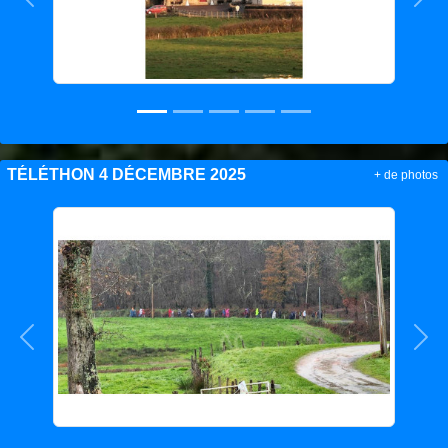
Précedent
Sui
TÉLÉTHON 4 DÉCEMBRE 2025
+ de photos
Précedent
Sui