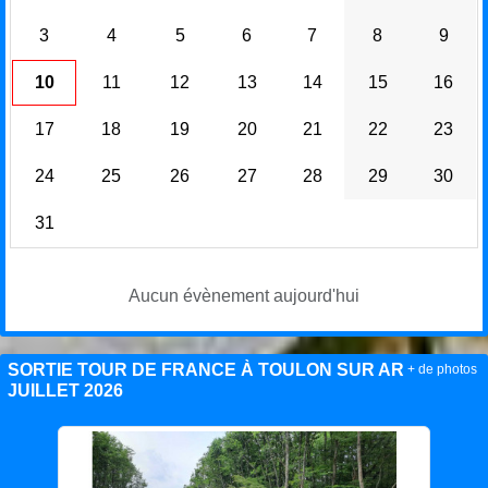
3
4
5
6
7
8
9
10
11
12
13
14
15
16
17
18
19
20
21
22
23
24
25
26
27
28
29
30
31
Aucun évènement aujourd'hui
SORTIE TOUR DE FRANCE À TOULON SUR ARROUX
+ de photos
JUILLET 2026