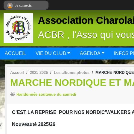
Panneau de gestion des cookies
Se connecter
Association Charola
ACBR , l'Asso qui vous 
ACCUEIL
VIE DU CLUB
AGENDA
INFOS 
Accueil
2025-2026
Les albums photos
MARCHE NORDIQUE 
MARCHE NORDIQUE ET M
Randonnée soutenue du samedi
C'EST LA REPRISE POUR NOS NORDIC'WALKERS 
Nouveauté 2025/26